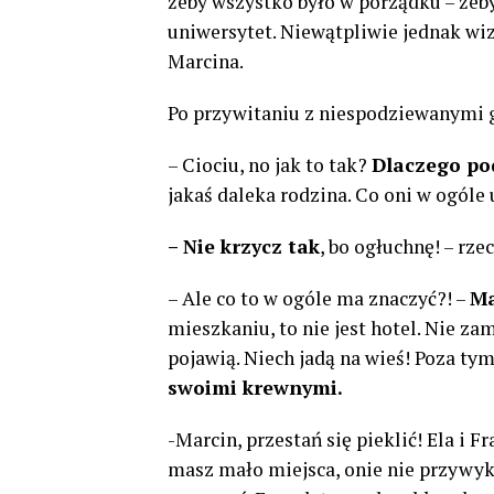
żeby wszystko było w porządku – żeby 
uniwersytet. Niewątpliwie jednak wi
Marcina.
Po przywitaniu z niespodziewanymi g
– Ciociu, no jak to tak?
Dlaczego po
jakaś daleka rodzina. Co oni w ogóle
– Nie krzycz tak
, bo ogłuchnę! – rz
– Ale co to w ogóle ma znaczyć?! –
Ma
mieszkaniu, to nie jest hotel. Nie z
pojawią. Niech jadą na wieś! Poza ty
swoimi krewnymi.
-Marcin, przestań się pieklić! Ela i F
masz mało miejsca, onie nie przywyk