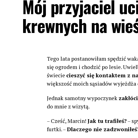
Mój przyjaciel uc
krewnych na wie
Tego lata postanowiłam spędzić wak
się ogrodem i chodzić po lesie. Uwiel
świecie
cieszyć się kontaktem z na
większość moich sąsiadów wyjeżdża d
Jednak samotny wypoczynek
zakłóci
do mnie z wizytą.
– Cześć, Marcin!
Jak tu trafiłeś?
– sp
furtki. –
Dlaczego nie zadzwoniłeś