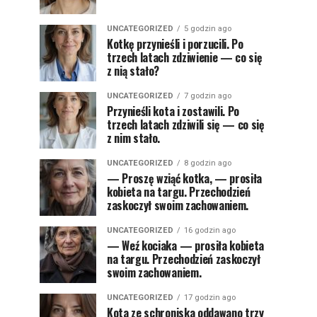
UNCATEGORIZED
5 godzin ago
Kotkę przynieśli i porzucili. Po
trzech latach zdziwienie — co się
z nią stało?
UNCATEGORIZED
7 godzin ago
Przynieśli kota i zostawili. Po
trzech latach zdziwili się — co się
z nim stało.
UNCATEGORIZED
8 godzin ago
— Proszę wziąć kotka, — prosiła
kobieta na targu. Przechodzień
zaskoczył swoim zachowaniem.
UNCATEGORIZED
16 godzin ago
— Weź kociaka — prosiła kobieta
na targu. Przechodzień zaskoczył
swoim zachowaniem.
UNCATEGORIZED
17 godzin ago
Kota ze schroniska oddawano trzy