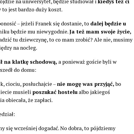
jdzie na uniwersytet, będzie studiował i
kiedyś też ci
 to jest bardzo duży koszt.
onosić – jeżeli Franek się dostanie, to
dalej będzie u
iku będzie mu niewygodnie.
Ja też mam swoje życie,
wadzić tu dziewczynę, to co mam zrobić? Ale nie, musimy
iędzy na nocleg.
ł na klatkę schodową,
a ponieważ goście byli w
wszedł do domu:
, ciociu, posłuchajcie –
nie mogę was przyjąć,
bo
ziecie musieli
poszukać hostelu
albo jakiegoś
a obiecała, że zapłaci.
edział:
y się wcześniej dogadać. No dobra, to pójdziemy