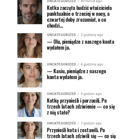
UNCATEGORIZED
49 minut ago
Kotka zaczęła budzić właściciela
punktualnie o trzeciej w nocy, a
czwartej doby zrozumiał, o co
chodzi…
UNCATEGORIZED
2 godziny ago
— Olu, pieniądze z naszego konta
wydałem ja.
UNCATEGORIZED
4 godziny ago
— Kasiu, pieniądze z naszego
konta wydałem ja.
UNCATEGORIZED
5 godzin ago
Kotkę przynieśli i porzucili. Po
trzech latach zdziwienie — co się
z nią stało?
UNCATEGORIZED
7 godzin ago
Przynieśli kota i zostawili. Po
trzech latach zdziwili się — co się