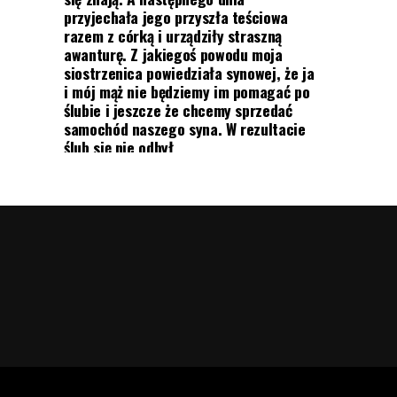
przyjechała jego przyszła teściowa
razem z córką i urządziły straszną
awanturę. Z jakiegoś powodu moja
siostrzenica powiedziała synowej, że ja
i mój mąż nie będziemy im pomagać po
ślubie i jeszcze że chcemy sprzedać
samochód naszego syna. W rezultacie
ślub się nie odbył