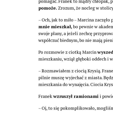
pomagać. Franek to mądry chłopak, pó
pomoże.
Zrozum, że nocleg w stolicy
– Och, jak to miło – Marcina zaczęło p
mnie mieszkał,
bo pewnie w akadem
swoje plany, a jeżeli zechcę przypro
współczuć biednym, bo nie mają pien
Po rozmowie z ciotką Marcin
wyszed
mieszkaniu, wziął głęboki oddech i 
– Rozmawiałem z ciocią Krysią. Franek
pilnie muszę wyjechać z miasta. Będ
mieszkania do wynajęcia. Ciocia Krysi
Franek
wzruszył ramionami
i powi
– Oj, to się pokomplikowało, mogliśm