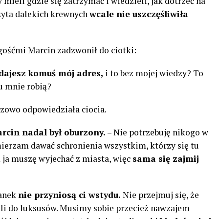
mieli gdzie się zatrzymać i wiedzieli, jak dotrzeć na
zyta dalekich krewnych
wcale nie uszczęśliwiła
ośćmi Marcin zadzwonił do ciotki:
dajesz komuś mój adres,
i to bez mojej wiedzy? To
 u mnie robią?
eczowo odpowiedziała ciocia.
rcin nadal był oburzony.
– Nie potrzebuję nikogo w
amierzam dawać schronienia wszystkim, którzy się tu
m ja muszę wyjechać z miasta, więc
sama się zajmij
ranek
nie przyniosą ci wstydu.
Nie przejmuj się, że
li do luksusów. Musimy sobie przecież nawzajem