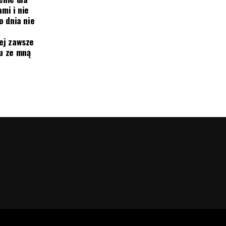
mi i nie
o dnia nie
ej zawsze
mu ze mną