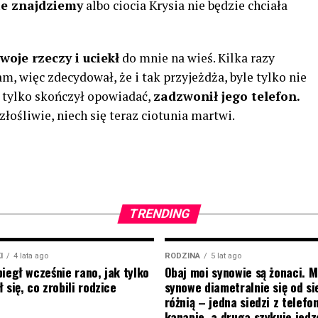
ie znajdziemy
albo ciocia Krysia nie będzie chciała
woje rzeczy i uciekł
do mnie na wieś. Kilka razy
m, więc zdecydował, że i tak przyjeżdża, byle tylko nie
 tylko skończył opowiadać,
zadzwonił jego telefon.
złośliwie, niech się teraz ciotunia martwi.
TRENDING
I
4 lata ago
RODZINA
5 lat ago
biegł wcześnie rano, jak tylko
Obaj moi synowie są żonaci. M
 się, co zrobili rodzice
synowe diametralnie się od si
różnią – jedna siedzi z telef
kanapie, a druga szykuje jedz