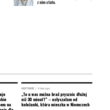
z nim stało.
HISTORIE
4 lata ago
oje
„To u was można brać prysznic dłużej
ebie
niż 30 minut?” – usłyszałam od
onem na
koleżanki, która mieszka w Niemczech
enie dla