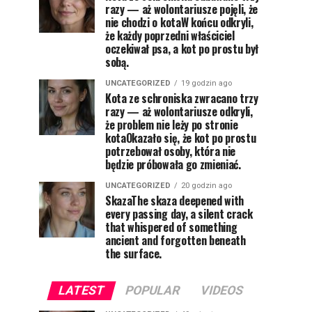
razy — aż wolontariusze pojęli, że
nie chodzi o kotaW końcu odkryli,
że każdy poprzedni właściciel
oczekiwał psa, a kot po prostu był
sobą.
UNCATEGORIZED
19 godzin ago
Kota ze schroniska zwracano trzy
razy — aż wolontariusze odkryli,
że problem nie leży po stronie
kotaOkazało się, że kot po prostu
potrzebował osoby, która nie
będzie próbowała go zmieniać.
UNCATEGORIZED
20 godzin ago
SkazaThe skaza deepened with
every passing day, a silent crack
that whispered of something
ancient and forgotten beneath
the surface.
LATEST
POPULAR
VIDEOS