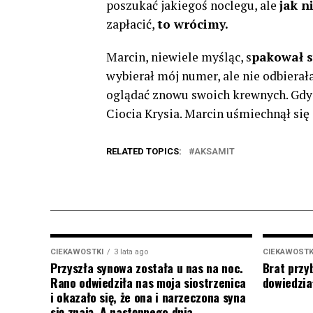
poszukać jakiegoś noclegu, ale
jak n
zapłacić,
to wrócimy.
Marcin, niewiele myśląc, s
pakował s
wybierał mój numer, ale nie odbierała
oglądać znowu swoich krewnych. Gdy
Ciocia Krysia. Marcin uśmiechnął się 
RELATED TOPICS:
AKSAMIT
CIEKAWOSTKI
3 lata ago
CIEKAWOSTK
Przyszła synowa została u nas na noc.
Brat przy
Rano odwiedziła nas moja siostrzenica
dowiedział
i okazało się, że ona i narzeczona syna
się znają. A następnego dnia