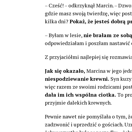
– Cześć! – odkrzyknął Marcin. – Dzwo
gdzie masz swoją twierdzę, więc post
kilka dni?
Pokaż, że jesteś dobrą p
– Byłam w lesie,
nie brałam ze sobą
odpowiedziałam i poszłam nastawić c
Z przyjaciółmi najlepiej się rozmawi
Jak się okazało,
Marcina w jego je
niespodziewanie krewni.
Syn kuzyn
więc razem ze swoimi rodzicami pos
dała im ich wspólna ciotka.
To pro
przyjmie dalekich krewnych.
Pewnie nawet nie pomyślała o tym, ż
zadzwonić i uprzedzić o gościach. Uz