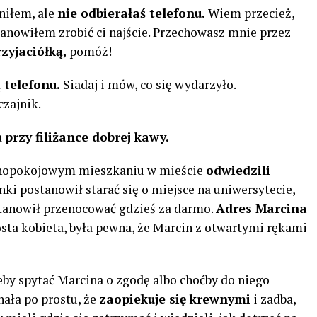
niłem, ale
nie odbierałaś telefonu.
Wiem przecież,
anowiłem zrobić ci najście. Przechowasz mnie przez
rzyjaciółką,
pomóż!
 telefonu.
Siadaj i mów, co się wydarzyło. –
zajnik.
a
przy filiżance dobrej kawy.
dnopokojowym mieszkaniu w mieście
odwiedzili
ki postanowił starać się o miejsce na uniwersytecie,
tanowił przenocować gdzieś za darmo.
Adres Marcina
sta kobieta, była pewna, że Marcin z otwartymi rękami
eby spytać Marcina o zgodę albo choćby do niego
nała po prostu, że
zaopiekuje się krewnymi
i zadba,