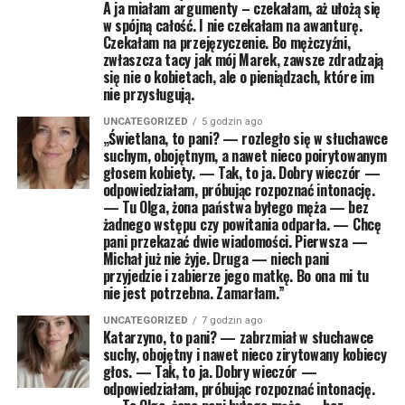
A ja miałam argumenty – czekałam, aż ułożą się
w spójną całość. I nie czekałam na awanturę.
Czekałam na przejęzyczenie. Bo mężczyźni,
zwłaszcza tacy jak mój Marek, zawsze zdradzają
się nie o kobietach, ale o pieniądzach, które im
nie przysługują.
UNCATEGORIZED
5 godzin ago
„Świetlana, to pani? — rozległo się w słuchawce
suchym, obojętnym, a nawet nieco poirytowanym
głosem kobiety. — Tak, to ja. Dobry wieczór —
odpowiedziałam, próbując rozpoznać intonację.
— Tu Olga, żona państwa byłego męża — bez
żadnego wstępu czy powitania odparła. — Chcę
pani przekazać dwie wiadomości. Pierwsza —
Michał już nie żyje. Druga — niech pani
przyjedzie i zabierze jego matkę. Bo ona mi tu
nie jest potrzebna. Zamarłam.”
UNCATEGORIZED
7 godzin ago
Katarzyno, to pani? — zabrzmiał w słuchawce
suchy, obojętny i nawet nieco zirytowany kobiecy
głos. — Tak, to ja. Dobry wieczór —
odpowiedziałam, próbując rozpoznać intonację.