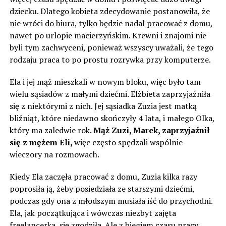
dziecku. Dlatego kobieta zdecydowanie postanowiła, że ​​
nie wróci do biura, tylko będzie nadal pracować z domu,
nawet po urlopie macierzyńskim. Krewni i znajomi nie
byli tym zachwyceni, ponieważ wszyscy uważali, że tego
rodzaju praca to po prostu rozrywka przy komputerze.
Ela i jej mąż mieszkali w nowym bloku, więc było tam
wielu sąsiadów z małymi dziećmi. Elżbieta zaprzyjaźniła
się z niektórymi z nich. Jej sąsiadka Zuzia jest matką
bliźniąt, które niedawno skończyły 4 lata, i małego Olka,
który ma zaledwie rok.
Mąż Zuzi, Marek, zaprzyjaźnił
się z mężem Eli,
więc często spędzali wspólnie
wieczory na rozmowach.
Kiedy Ela zaczęła pracować z domu, Zuzia kilka razy
poprosiła ją, żeby posiedziała ze starszymi dziećmi,
podczas gdy ona z młodszym musiała iść do przychodni.
Ela, jak początkująca i wówczas niezbyt zajęta
freelancerka, się zgodziła. Ale z biegiem czasu pracy