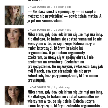
UNCATEGORIZED
1 godzinę ago
— Nie dasz siostrze pieniędzy — na święta
możesz nie przyjeżdżać — powiedziała matka. A
ja już nie zamierzałam.
UNCATEGORIZED
2 godziny ago
Milczałam, gdy dowiedziałam się, że mąż ma inną.
Nie dlatego, że bałam się zostać sama ani że nie
wierzyłam w to, co się dzieje. Babcia uczyła
mnie: krzyczą ci, którym brakuje już
argumentów. A ja miałam argumenty –
czekałam, aż ułożą się w spójny obraz. I nie
czekałam na awanturę. Czekałam na
przejęzyczenie. Bo mężczyźni, zwłaszcza tacy jak
mój Marek, zawsze zdradzają się nie przy
kobietach, lecz przy pieniądzach, które im nie
przysługują.
UNCATEGORIZED
4 godziny ago
Milczałam, gdy dowiedziałam się, że mąż ma inną.
Nie dlatego, że bałam się zostać sama albo nie
wierzyłam w to, co się dzieje. Babcia uczyła
mnie: krzyczą ci, którym zabrakło argumentów.