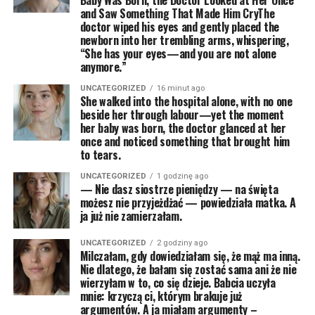
Baby Was Born, the Doctor Looked at Her Once
and Saw Something That Made Him CryThe
doctor wiped his eyes and gently placed the
newborn into her trembling arms, whispering,
“She has your eyes—and you are not alone
anymore.”
UNCATEGORIZED
16 minut ago
She walked into the hospital alone, with no one
beside her through labour—yet the moment
her baby was born, the doctor glanced at her
once and noticed something that brought him
to tears.
UNCATEGORIZED
1 godzinę ago
— Nie dasz siostrze pieniędzy — na święta
możesz nie przyjeżdżać — powiedziała matka. A
ja już nie zamierzałam.
UNCATEGORIZED
2 godziny ago
Milczałam, gdy dowiedziałam się, że mąż ma inną.
Nie dlatego, że bałam się zostać sama ani że nie
wierzyłam w to, co się dzieje. Babcia uczyła
mnie: krzyczą ci, którym brakuje już
argumentów. A ja miałam argumenty –