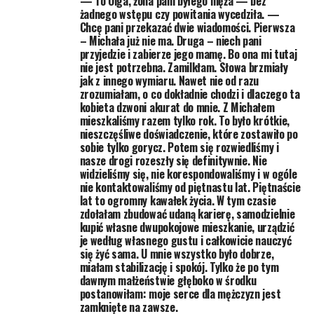
— To Olga, żona pani byłego męża — bez
żadnego wstępu czy powitania wycedziła. —
Chcę pani przekazać dwie wiadomości. Pierwsza
– Michała już nie ma. Druga – niech pani
przyjedzie i zabierze jego mamę. Bo ona mi tutaj
nie jest potrzebna. Zamilkłam. Słowa brzmiały
jak z innego wymiaru. Nawet nie od razu
zrozumiałam, o co dokładnie chodzi i dlaczego ta
kobieta dzwoni akurat do mnie. Z Michałem
mieszkaliśmy razem tylko rok. To było krótkie,
nieszczęśliwe doświadczenie, które zostawiło po
sobie tylko gorycz. Potem się rozwiedliśmy i
nasze drogi rozeszły się definitywnie. Nie
widzieliśmy się, nie korespondowaliśmy i w ogóle
nie kontaktowaliśmy od piętnastu lat. Piętnaście
lat to ogromny kawałek życia. W tym czasie
zdołałam zbudować udaną karierę, samodzielnie
kupić własne dwupokojowe mieszkanie, urządzić
je według własnego gustu i całkowicie nauczyć
się żyć sama. U mnie wszystko było dobrze,
miałam stabilizację i spokój. Tylko że po tym
dawnym małżeństwie głęboko w środku
postanowiłam: moje serce dla mężczyzn jest
zamknięte na zawsze.