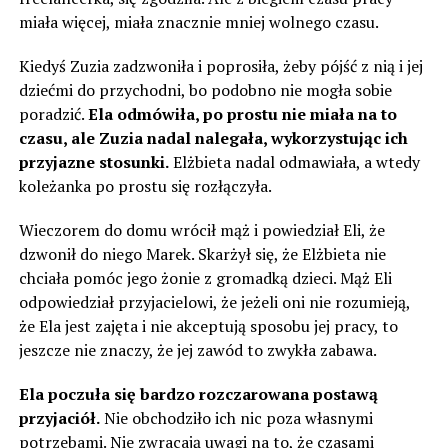
miała więcej, miała znacznie mniej wolnego czasu.
Kiedyś Zuzia zadzwoniła i poprosiła, żeby pójść z nią i jej
dziećmi do przychodni, bo podobno nie mogła sobie
poradzić.
Ela odmówiła, po prostu nie miała na to
czasu, ale Zuzia nadal nalegała, wykorzystując ich
przyjazne stosunki.
Elżbieta nadal odmawiała, a wtedy
koleżanka po prostu się rozłączyła.
Wieczorem do domu wrócił mąż i powiedział Eli, że
dzwonił do niego Marek. Skarżył się, że Elżbieta nie
chciała pomóc jego żonie z gromadką dzieci. Mąż Eli
odpowiedział przyjacielowi, że jeżeli oni nie rozumieją,
że Ela jest zajęta i nie akceptują sposobu jej pracy, to
jeszcze nie znaczy, że jej zawód to zwykła zabawa.
Ela poczuła się bardzo rozczarowana postawą
przyjaciół.
Nie obchodziło ich nic poza własnymi
potrzebami. Nie zwracają uwagi na to, że czasami