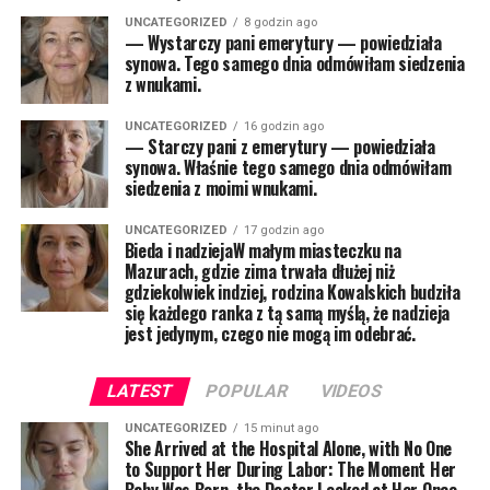
UNCATEGORIZED
8 godzin ago
— Wystarczy pani emerytury — powiedziała
synowa. Tego samego dnia odmówiłam siedzenia
z wnukami.
UNCATEGORIZED
16 godzin ago
— Starczy pani z emerytury — powiedziała
synowa. Właśnie tego samego dnia odmówiłam
siedzenia z moimi wnukami.
UNCATEGORIZED
17 godzin ago
Bieda i nadziejaW małym miasteczku na
Mazurach, gdzie zima trwała dłużej niż
gdziekolwiek indziej, rodzina Kowalskich budziła
się każdego ranka z tą samą myślą, że nadzieja
jest jedynym, czego nie mogą im odebrać.
LATEST
POPULAR
VIDEOS
UNCATEGORIZED
15 minut ago
She Arrived at the Hospital Alone, with No One
to Support Her During Labor: The Moment Her