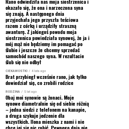
Rano odwiedziła nas moja siostrzenica i
okazało się, że ona i narzeczona syna
się znają. A następnego dnia
przyjechała jego przyszła teściowa
razem z córką i urządziły straszną
awanturę. Z jakiegoś powodu moja
siostrzenica powiedziała synowej, że ja i
mój mąż nie będziemy im pomagać po
ślubie i jeszcze że chcemy sprzedać
samochód naszego syna. W rezultacie
ślub się nie odbył
CIEKAWOSTKI
4 lata ago
Brat przybiegł wcześnie rano, jak tylko
dowiedział się, co zrobili rodzice
RODZINA
5 lat ago
Obaj moi synowie są żonaci. Moje
synowe diametralnie się od siebie różnią
– jedna siedzi z telefonem na kanapie,
a druga szykuje jedzenie dla
wszystkich. Ilona mieszka z nami i nie
chce jej się nic robić. Pewnego dnia nie