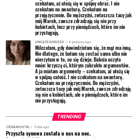
czekałam, aż ułożą się w spójny obraz. I nie
czekałam na awanturę. Czekałam na
przejęzyczenie. Bo mężczyźni, zwłaszcza tacy jak
mój Marek, zawsze zdradzają się nie przy
kobietach, lecz przy pieniądzach, które im nie
przysługują.
UNCATEGORIZED
4 godziny ago
Milczałam, gdy dowiedziałam się, że mąż ma inną.
Nie dlatego, że bałam się zostać sama albo nie
wierzyłam w to, co się dzieje. Babcia uczyła
mnie: krzyczą ci, którym zabrakło argumentów.
A ja miałam argumenty – czekałam, aż ułożą się
w spójną całość. I nie czekałam na awanturę.
Czekałam na przejęzyczenie. Bo mężczyźni,
zwłaszcza tacy jak mój Marek, zawsze zdradzają
się nie o kobietach, ale o pieniądzach, które im
nie przysługują.
TRENDING
CIEKAWOSTKI
3 lata ago
Przyszła synowa została u nas na noc.