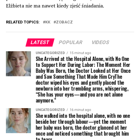
Elżbieta nie ma nawet kiedy zjeść śniadania.
RELATED TOPICS:
KK
ZOBACZ
LATEST
POPULAR
VIDEOS
UNCATEGORIZED
15 minut ago
She Arrived at the Hospital Alone, with No One
to Support Her During Labor: The Moment Her
Baby Was Born, the Doctor Looked at Her Once
and Saw Something That Made Him CryThe
doctor wiped his eyes and gently placed the
newborn into her trembling arms, whispering,
“She has your eyes—and you are not alone
anymore.”
UNCATEGORIZED
16 minut ago
She walked into the hospital alone, with no one
beside her through labour—yet the moment
her baby was born, the doctor glanced at her
once and noticed something that brought him
to tears.