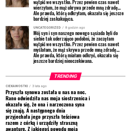
wątpić we wszystko. Przez pewien czas nawet
wierzyłam, że mąż ukrywa przede mną zdradę…
Ale prawda, którą odkryłam, okazała się jeszcze
bardziej zaskakująca.
UNCATEGORIZED
8 godzin ago
Mój syn i syn naszego nowego sąsiada byli do
siebie tak uderzająco podobni, że zaczęłam
wątpić we wszystko. Przez pewien czas nawet
myślałam, że mąż skrywa przede mną zdradę…
Ale prawda, którą miałam odkryć, okazała się
jeszcze bardziej nieoczekiwana.
TRENDING
CIEKAWOSTKI
3 lata ago
Przyszła synowa została u nas na noc.
Rano odwiedziła nas moja siostrzenica i
okazało się, że ona i narzeczona syna
się znają. A następnego dnia
przyjechała jego przyszła teściowa
razem z córką i urządziły straszną
awanturę. Z jakiegoś powodu moja