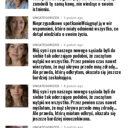
zamówili tę samą kawę, nie wiedząc o swoim
istnieniu.
UNCATEGORIZED
5 godzin ago
Nieprzypadkowe spotkanieWciągnął ją w wir
wspomnień, które miały odmienić wszystko, co
dotąd wiedziała o swoim życiu.
UNCATEGORIZED
6 godzin ago
Mój syn i syn naszego nowego sąsiada byli do
siebie tak uderzająco podobni, że zaczęłam
wątpić we wszystko. Przez pewien czas nawet
wierzyłam, że mąż ukrywa przede mną zdradę…
Ale prawda, którą odkryłam, okazała się jeszcze
bardziej zaskakująca.
UNCATEGORIZED
8 godzin ago
Mój syn i syn naszego nowego sąsiada byli do
siebie tak uderzająco podobni, że zaczęłam
wątpić we wszystko. Przez pewien czas nawet
myślałam, że mąż skrywa przede mną zdradę…
Ale prawda, którą miałam odkryć, okazała się
jeszcze bardziej nieoczekiwana.
UNCATEGORIZED
9 godzin ago