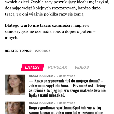
swoich dzieci. Zwykle tacy poszukujący ideału mężczyźni,
doznając wciąż kolejnych rozczarowań, bardzo dużo
tracą. To oni właśnie po kilka razy się żenią.
Dlatego
warto nie tracić czujności
i najpierw
samokrytycznie oceniać siebie, a dopiero potem –
innych.
RELATED TOPICS:
ZOBACZ
LATEST
POPULAR
VIDEOS
UNCATEGORIZED
2 godziny ago
— Kogo przyprowadziłeś do mojego domu? –
zdziwiona zapytała żona. – Przecież ustaliliśmy,
że dzieci z twojego pierwszego małżeństwa nie
będą z nami mieszkać.
UNCATEGORIZED
3 godziny ago
Nieprzypadkowe spotkanieSpotkali się w tej
samej kawiarni, gdzie pięć lat wcześniej oboje