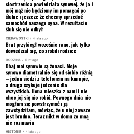
siostrzenica powiedziała synowej, że ja i
mój mąż nie będziemy im pomagać po
ślubie i jeszcze że chcemy sprzedać
samochód naszego syna. W rezultacie
ślub się nie odbył
CIEKAWOSTKI
4 lata ago
Brat przybiegł wcześnie rano, jak tylko
dowiedział się, co zrobili rodzice
RODZINA
5 lat ago
Obaj moi synowie są żonaci. Moje
synowe diametralnie się od siebie różnią
– jedna siedzi z telefonem na kanapie,
a druga szykuje jedzenie dla
wszystkich. Ilona mieszka z nami i nie
chce jej się nic robić. Pewnego dnia nie
mogłam się powstrzymać i ją
zawstydziłam, mówiąc, że u niej zawsze
jest brudno. Teraz nikt w domu ze mną
nie rozmawia
HISTORIE
4 lata ago