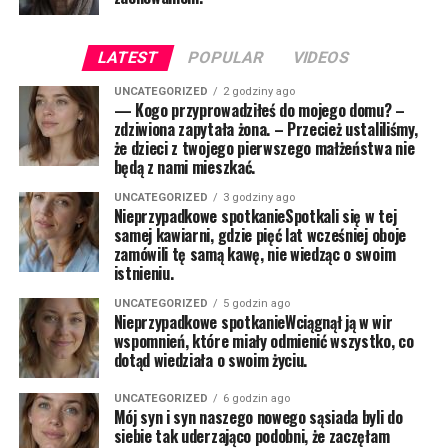
LATEST
POPULAR
VIDEOS
UNCATEGORIZED
2 godziny ago
— Kogo przyprowadziłeś do mojego domu? –
zdziwiona zapytała żona. – Przecież ustaliliśmy,
że dzieci z twojego pierwszego małżeństwa nie
będą z nami mieszkać.
UNCATEGORIZED
3 godziny ago
Nieprzypadkowe spotkanieSpotkali się w tej
samej kawiarni, gdzie pięć lat wcześniej oboje
zamówili tę samą kawę, nie wiedząc o swoim
istnieniu.
UNCATEGORIZED
5 godzin ago
Nieprzypadkowe spotkanieWciągnął ją w wir
wspomnień, które miały odmienić wszystko, co
dotąd wiedziała o swoim życiu.
UNCATEGORIZED
6 godzin ago
Mój syn i syn naszego nowego sąsiada byli do
siebie tak uderzająco podobni, że zaczęłam