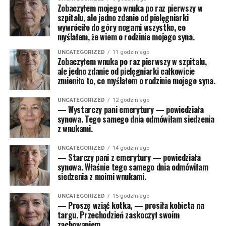
Zobaczyłem mojego wnuka po raz pierwszy w
szpitalu, ale jedno zdanie od pielęgniarki
wywróciło do góry nogami wszystko, co
myślałem, że wiem o rodzinie mojego syna.
UNCATEGORIZED
11 godzin ago
Zobaczyłem wnuka po raz pierwszy w szpitalu,
ale jedno zdanie od pielęgniarki całkowicie
zmieniło to, co myślałem o rodzinie mojego syna.
UNCATEGORIZED
12 godzin ago
— Wystarczy pani emerytury — powiedziała
synowa. Tego samego dnia odmówiłam siedzenia
z wnukami.
UNCATEGORIZED
14 godzin ago
— Starczy pani z emerytury — powiedziała
synowa. Właśnie tego samego dnia odmówiłam
siedzenia z moimi wnukami.
UNCATEGORIZED
15 godzin ago
— Proszę wziąć kotka, — prosiła kobieta na
targu. Przechodzień zaskoczył swoim
zachowaniem.