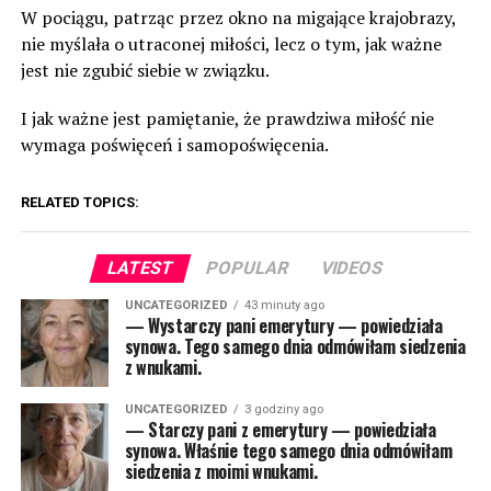
W pociągu, patrząc przez okno na migające krajobrazy,
nie myślała o utraconej miłości, lecz o tym, jak ważne
jest nie zgubić siebie w związku.
I jak ważne jest pamiętanie, że prawdziwa miłość nie
wymaga poświęceń i samopoświęcenia.
RELATED TOPICS:
LATEST
POPULAR
VIDEOS
UNCATEGORIZED
43 minuty ago
— Wystarczy pani emerytury — powiedziała
synowa. Tego samego dnia odmówiłam siedzenia
z wnukami.
UNCATEGORIZED
3 godziny ago
— Starczy pani z emerytury — powiedziała
synowa. Właśnie tego samego dnia odmówiłam
siedzenia z moimi wnukami.