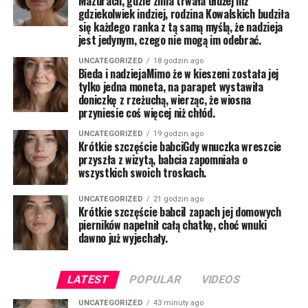
Mazurach, gdzie zima trwała dłużej niż
gdziekolwiek indziej, rodzina Kowalskich budziła
się każdego ranka z tą samą myślą, że nadzieja
jest jedynym, czego nie mogą im odebrać.
UNCATEGORIZED
18 godzin ago
Bieda i nadziejaMimo że w kieszeni została jej
tylko jedna moneta, na parapet wystawiła
doniczkę z rzeżuchą, wierząc, że wiosna
przyniesie coś więcej niż chłód.
UNCATEGORIZED
19 godzin ago
Krótkie szczęście babciGdy wnuczka wreszcie
przyszła z wizytą, babcia zapomniała o
wszystkich swoich troskach.
UNCATEGORIZED
21 godzin ago
Krótkie szczęście babciI zapach jej domowych
pierników napełnił całą chatkę, choć wnuki
dawno już wyjechały.
LATEST
POPULAR
VIDEOS
UNCATEGORIZED
43 minuty ago