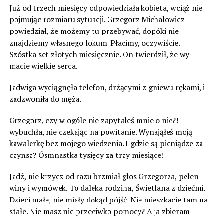
Już od trzech miesięcy odpowiedziała kobieta, wciąż nie
pojmując rozmiaru sytuacji. Grzegorz Michałowicz
powiedział, że możemy tu przebywać, dopóki nie
znajdziemy własnego lokum. Płacimy, oczywiście.
Szóstka set złotych miesięcznie. On twierdził, że wy
macie wielkie serca.
Jadwiga wyciągnęła telefon, drżącymi z gniewu rękami, i
zadzwoniła do męża.
Grzegorz, czy w ogóle nie zapytałeś mnie o nic?!
wybuchła, nie czekając na powitanie. Wynająłeś moją
kawalerkę bez mojego wiedzenia. I gdzie są pieniądze za
czynsz? Ósmnastka tysięcy za trzy miesiące!
Jadź, nie krzycz od razu brzmiał głos Grzegorza, pełen
winy i wymówek. To daleka rodzina, Świetlana z dziećmi.
Dzieci małe, nie miały dokąd pójść. Nie mieszkacie tam na
stałe. Nie masz nic przeciwko pomocy? A ja zbieram