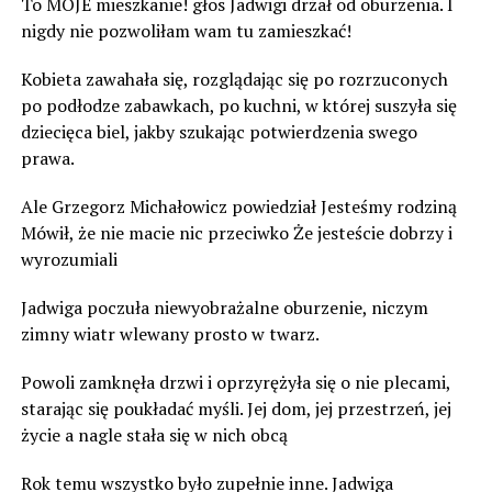
To MOJE mieszkanie! głos Jadwigi drżał od oburzenia. I
nigdy nie pozwoliłam wam tu zamieszkać!
Kobieta zawahała się, rozglądając się po rozrzuconych
po podłodze zabawkach, po kuchni, w której suszyła się
dziecięca biel, jakby szukając potwierdzenia swego
prawa.
Ale Grzegorz Michałowicz powiedział Jesteśmy rodziną
Mówił, że nie macie nic przeciwko Że jesteście dobrzy i
wyrozumiali
Jadwiga poczuła niewyobrażalne oburzenie, niczym
zimny wiatr wlewany prosto w twarz.
Powoli zamknęła drzwi i oprzyrężyła się o nie plecami,
starając się poukładać myśli. Jej dom, jej przestrzeń, jej
życie a nagle stała się w nich obcą
Rok temu wszystko było zupełnie inne. Jadwiga