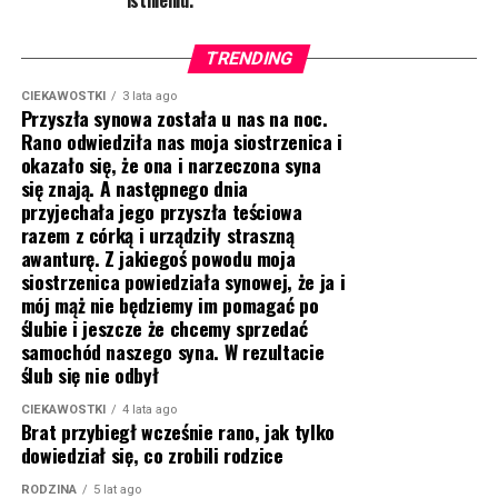
istnieniu.
TRENDING
CIEKAWOSTKI
3 lata ago
Przyszła synowa została u nas na noc.
Rano odwiedziła nas moja siostrzenica i
okazało się, że ona i narzeczona syna
się znają. A następnego dnia
przyjechała jego przyszła teściowa
razem z córką i urządziły straszną
awanturę. Z jakiegoś powodu moja
siostrzenica powiedziała synowej, że ja i
mój mąż nie będziemy im pomagać po
ślubie i jeszcze że chcemy sprzedać
samochód naszego syna. W rezultacie
ślub się nie odbył
CIEKAWOSTKI
4 lata ago
Brat przybiegł wcześnie rano, jak tylko
dowiedział się, co zrobili rodzice
RODZINA
5 lat ago