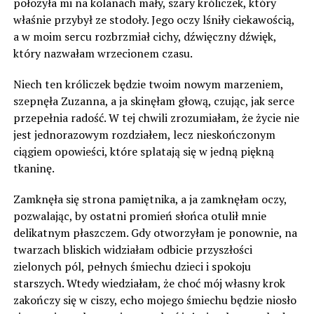
położyła mi na kolanach mały, szary króliczek, który
właśnie przybył ze stodoły. Jego oczy lśniły ciekawością,
a w moim sercu rozbrzmiał cichy, dźwięczny dźwięk,
który nazwałam wrzecionem czasu.
Niech ten króliczek będzie twoim nowym marzeniem,
szepnęła Zuzanna, a ja skinęłam głową, czując, jak serce
przepełnia radość. W tej chwili zrozumiałam, że życie nie
jest jednorazowym rozdziałem, lecz nieskończonym
ciągiem opowieści, które splatają się w jedną piękną
tkaninę.
Zamknęła się strona pamiętnika, a ja zamknęłam oczy,
pozwalając, by ostatni promień słońca otulił mnie
delikatnym płaszczem. Gdy otworzyłam je ponownie, na
twarzach bliskich widziałam odbicie przyszłości
zielonych pól, pełnych śmiechu dzieci i spokoju
starszych. Wtedy wiedziałam, że choć mój własny krok
zakończy się w ciszy, echo mojego śmiechu będzie niosło