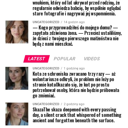
wnukiem, który od lat ukrywał przed rodziną, że
regularnie odwiedza babcię, by wspólnie oglądać
stare fotografie i nagrywać jej wspomnienia.
UNCATEGORIZED
14 godzin ago
— Kogo przyprowadziłeś do mojego domu? —
zapytała zdziwiona żona. — Przecież ustaliliśmy,
że dzieci z twojego pierwszego małżeństwa nie
będą z nami mieszkać.
LATEST
POPULAR
VIDEOS
UNCATEGORIZED
1 godzinę ago
Kota ze schroniska zwracano trzy razy — aż
wolontariusze odkryli, że problem nie leży po
stronie kotaOkazało się, że kot po prostu
potrzebował osoby, która nie będzie próbowała
go zmieniać.
UNCATEGORIZED
2 godziny ago
SkazaThe skaza deepened with every passing
day, a silent crack that whispered of something
ancient and forgotten beneath the surface.