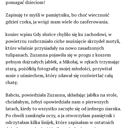
pomagać dzieciom!
Zapisuję te myśli w pamiętniku, bo choć wieczność
gdzieś czeka, ja wciąż mam wiele do zaoferowania.
koniec wpisu Gdy słońce chyliło się ku zachodowi, w
powietrzu rozbrzmiało ciche muśnięcie skrzydeł motyli,
które właśnie przysiadały na nowo zasadzonych
tulipanach. Zuzanna pojawiła się w progu z koszem
pełnym dojrzałych jabłek, a Mikołaj, w rękach trzymając
starą, pożółkłą fotografię mojej młodości, przywitał
mnie z uśmiechem, który zdawał się rozświetlać całą
chatę.
Babciu, powiedziała Zuzanna, składając jabłka na stole,
chciałabym, żebyś opowiedziała nam o pierwszych
latach, kiedy to wszystko zaczęło się od jednego ziarnka.
Po chwili zamknęła oczy, a ja otworzyłam pamiętnik i
odczytałam kilka linijek, które zapisałam w ostatnich