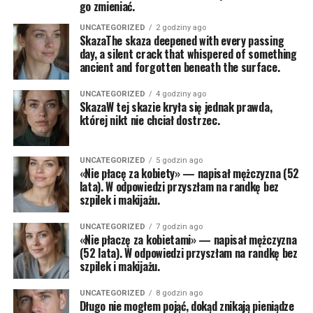
go zmieniać.
UNCATEGORIZED
2 godziny ago
SkazaThe skaza deepened with every passing
day, a silent crack that whispered of something
ancient and forgotten beneath the surface.
UNCATEGORIZED
4 godziny ago
SkazaW tej skazie kryła się jednak prawda,
której nikt nie chciał dostrzec.
UNCATEGORIZED
5 godzin ago
«Nie płacę za kobiety» — napisał mężczyzna (52
lata). W odpowiedzi przyszłam na randkę bez
szpilek i makijażu.
UNCATEGORIZED
7 godzin ago
«Nie płaczę za kobietami» — napisał mężczyzna
(52 lata). W odpowiedzi przyszłam na randkę bez
szpilek i makijażu.
UNCATEGORIZED
8 godzin ago
Długo nie mogłem pojąć, dokąd znikają pieniądze