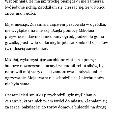
Wspomniała, że ma już trochę pieniędzy i nie zamierza
być jedynie pchłą. Zgodziłam się, ciesząc się, że w końcu
znów mam gości.
Mijał miesiąc. Zuzanna z zapałem pracowała w ogródku,
nie wyglądała na miejską. Dzięki pomocy Mikołaja
przywróciła dawno zaniedbany ogród, podzieliła go na
grządki, postawiła szklarnię, kupiła sadzonki od sąsiadów
i z radością zaczęła siać.
Mikołaj, wykorzystując zarobione złote, rozpoczął
budowę nowoczesnej farmy i zatrudnił robotników, by
naprawili mój stary dach i zamontowali indywidualne
ogrzewanie. Moja twarz nie schodziła ze śmiechu znów
nie była sama.
Czasami cień smutku przychodził, gdy myślałam o
Zuzannie, która niebawem wróci do miasta. Złapałam się
za serce, pakując jej do torby domowe bułeczki na drogę.