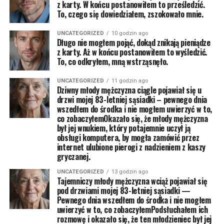
z karty. W końcu postanowiłem to prześledzić.
To, czego się dowiedziałem, zszokowało mnie.
UNCATEGORIZED
10 godzin ago
Długo nie mogłem pojąć, dokąd znikają pieniądze
z karty. Aż w końcu postanowiłem to wyśledzić.
To, co odkryłem, mną wstrząsnęło.
UNCATEGORIZED
11 godzin ago
Dziwny młody mężczyzna ciągle pojawiał się u
drzwi mojej 83-letniej sąsiadki – pewnego dnia
wszedłem do środka i nie mogłem uwierzyć w to,
co zobaczyłemOkazało się, że młody mężczyzna
był jej wnukiem, który potajemnie uczył ją
obsługi komputera, by mogła zamówić przez
internet ulubione pierogi z nadzieniem z kaszy
gryczanej.
UNCATEGORIZED
13 godzin ago
Tajemniczy młody mężczyzna wciąż pojawiał się
pod drzwiami mojej 83-letniej sąsiadki —
Pewnego dnia wszedłem do środka i nie mogłem
uwierzyć w to, co zobaczyłemPodsłuchałem ich
rozmowę i okazało się, że ten młodzieniec był jej