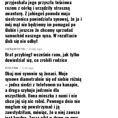
przyjechała jego przyszła teściowa
razem z córką i urządziły straszną
awanturę. Z jakiegoś powodu moja
siostrzenica powiedziała synowej, że ja i
mój mąż nie będziemy im pomagać po
ślubie i jeszcze że chcemy sprzedać
samochód naszego syna. W rezultacie
ślub się nie odbył
CIEKAWOSTKI
4 lata ago
Brat przybiegł wcześnie rano, jak tylko
dowiedział się, co zrobili rodzice
RODZINA
5 lat ago
Obaj moi synowie są żonaci. Moje
synowe diametralnie się od siebie różnią
– jedna siedzi z telefonem na kanapie,
a druga szykuje jedzenie dla
wszystkich. Ilona mieszka z nami i nie
chce jej się nic robić. Pewnego dnia nie
mogłam się powstrzymać i ją
zawstydziłam, mówiąc, że u niej zawsze
jest brudno. Teraz nikt w domu ze mną