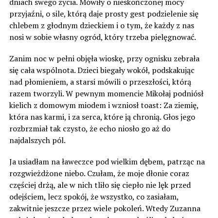
dniach swego życia. Mówiły o nieskończonej mocy
przyjaźni, o sile, którą daje prosty gest podzielenie się
chlebem z głodnym dzieckiem i o tym, że każdy z nas
nosi w sobie własny ogród, który trzeba pielęgnować.
Zanim noc w pełni objęła wioskę, przy ognisku zebrała
się cała wspólnota. Dzieci biegały wokół, podskakując
nad płomieniem, a starsi mówili o przeszłości, którą
razem tworzyli. W pewnym momencie Mikołaj podniósł
kielich z domowym miodem i wzniosł toast: Za ziemię,
która nas karmi, i za serca, które ją chronią. Głos jego
rozbrzmiał tak czysto, że echo niosło go aż do
najdalszych pól.
Ja usiadłam na ławeczce pod wielkim dębem, patrząc na
rozgwieżdżone niebo. Czułam, że moje dłonie coraz
częściej drżą, ale w nich tliło się ciepło nie lęk przed
odejściem, lecz spokój, że wszystko, co zasiałam,
zakwitnie jeszcze przez wiele pokoleń. Wtedy Zuzanna