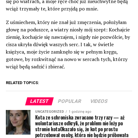
się po wiatrach, a moje ręce choć już nieuchwytne będą
wciąż trzymały te, które przyjdą po mnie.
Z uśmiechem, który nie znał już zmęczenia, położyłam
głowę na poduszce, a wiatry niosły mój szept: Kochajcie
ziemię, kochajcie się nawzajem, i nigdy nie pozwólcie, by
cisza ukryła dźwięk waszych serc. I tak, w świetle
księżyca, moje życie zamknęło się w pełnym kręgu,
gotowe, by rozkwitnąć na nowo w sercach tych, którzy
wciąż będą sadzić i zbierać.
RELATED TOPICS:
LATEST
POPULAR
VIDEOS
UNCATEGORIZED
1 godzinę ago
Kota ze schroniska zwracano trzy razy — aż
wolontariusze odkryli, że problem nie leży po
stronie kotaOkazało się, że kot po prostu
potrzebował osoby, która nie będzie próbowała