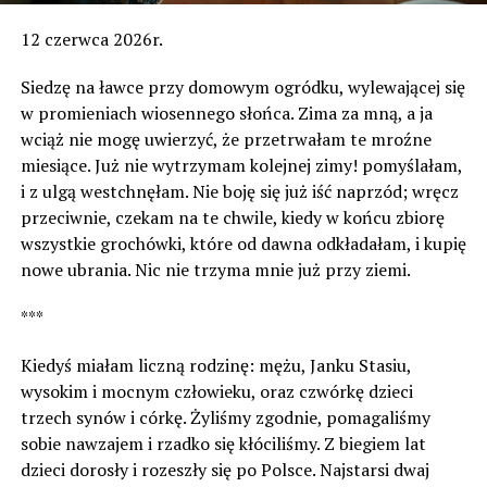
12 czerwca 2026r.
Siedzę na ławce przy domowym ogródku, wylewającej się
w promieniach wiosennego słońca. Zima za mną, a ja
wciąż nie mogę uwierzyć, że przetrwałam te mroźne
miesiące. Już nie wytrzymam kolejnej zimy! pomyślałam,
i z ulgą westchnęłam. Nie boję się już iść naprzód; wręcz
przeciwnie, czekam na te chwile, kiedy w końcu zbiorę
wszystkie grochówki, które od dawna odkładałam, i kupię
nowe ubrania. Nic nie trzyma mnie już przy ziemi.
***
Kiedyś miałam liczną rodzinę: mężu, Janku Stasiu,
wysokim i mocnym człowieku, oraz czwórkę dzieci
trzech synów i córkę. Żyliśmy zgodnie, pomagaliśmy
sobie nawzajem i rzadko się kłóciliśmy. Z biegiem lat
dzieci dorosły i rozeszły się po Polsce. Najstarsi dwaj