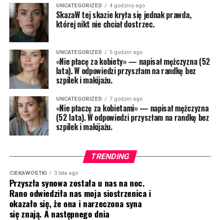
UNCATEGORIZED
4 godziny ago
SkazaW tej skazie kryła się jednak prawda,
której nikt nie chciał dostrzec.
UNCATEGORIZED
5 godzin ago
«Nie płacę za kobiety» — napisał mężczyzna (52
lata). W odpowiedzi przyszłam na randkę bez
szpilek i makijażu.
UNCATEGORIZED
7 godzin ago
«Nie płaczę za kobietami» — napisał mężczyzna
(52 lata). W odpowiedzi przyszłam na randkę bez
szpilek i makijażu.
TRENDING
CIEKAWOSTKI
3 lata ago
Przyszła synowa została u nas na noc.
Rano odwiedziła nas moja siostrzenica i
okazało się, że ona i narzeczona syna
się znają. A następnego dnia