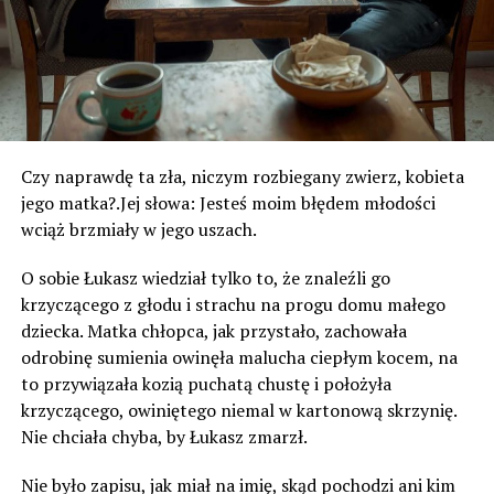
Czy naprawdę ta zła, niczym rozbiegany zwierz, kobieta
jego matka?.Jej słowa: Jesteś moim błędem młodości
wciąż brzmiały w jego uszach.
O sobie Łukasz wiedział tylko to, że znaleźli go
krzyczącego z głodu i strachu na progu domu małego
dziecka. Matka chłopca, jak przystało, zachowała
odrobinę sumienia owinęła malucha ciepłym kocem, na
to przywiązała kozią puchatą chustę i położyła
krzyczącego, owiniętego niemal w kartonową skrzynię.
Nie chciała chyba, by Łukasz zmarzł.
Nie było zapisu, jak miał na imię, skąd pochodzi ani kim