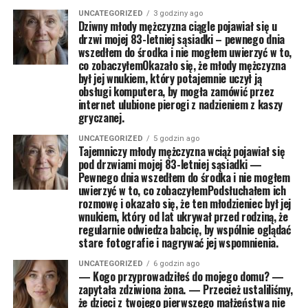
UNCATEGORIZED
3 godziny ago
Dziwny młody mężczyzna ciągle pojawiał się u
drzwi mojej 83-letniej sąsiadki – pewnego dnia
wszedłem do środka i nie mogłem uwierzyć w to,
co zobaczyłemOkazało się, że młody mężczyzna
był jej wnukiem, który potajemnie uczył ją
obsługi komputera, by mogła zamówić przez
internet ulubione pierogi z nadzieniem z kaszy
gryczanej.
UNCATEGORIZED
5 godzin ago
Tajemniczy młody mężczyzna wciąż pojawiał się
pod drzwiami mojej 83-letniej sąsiadki —
Pewnego dnia wszedłem do środka i nie mogłem
uwierzyć w to, co zobaczyłemPodsłuchałem ich
rozmowę i okazało się, że ten młodzieniec był jej
wnukiem, który od lat ukrywał przed rodziną, że
regularnie odwiedza babcię, by wspólnie oglądać
stare fotografie i nagrywać jej wspomnienia.
UNCATEGORIZED
6 godzin ago
— Kogo przyprowadziłeś do mojego domu? —
zapytała zdziwiona żona. — Przecież ustaliliśmy,
że dzieci z twojego pierwszego małżeństwa nie