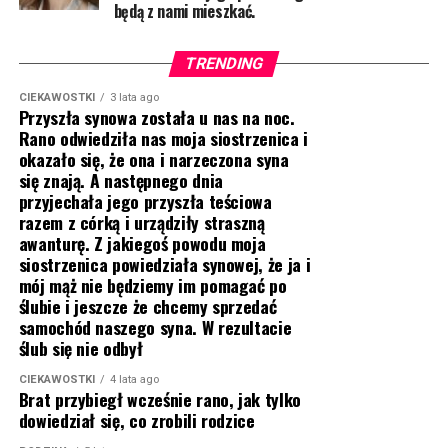
będą z nami mieszkać.
TRENDING
CIEKAWOSTKI
3 lata ago
Przyszła synowa została u nas na noc.
Rano odwiedziła nas moja siostrzenica i
okazało się, że ona i narzeczona syna
się znają. A następnego dnia
przyjechała jego przyszła teściowa
razem z córką i urządziły straszną
awanturę. Z jakiegoś powodu moja
siostrzenica powiedziała synowej, że ja i
mój mąż nie będziemy im pomagać po
ślubie i jeszcze że chcemy sprzedać
samochód naszego syna. W rezultacie
ślub się nie odbył
CIEKAWOSTKI
4 lata ago
Brat przybiegł wcześnie rano, jak tylko
dowiedział się, co zrobili rodzice