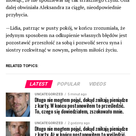
mówiąc, że nie spodziewał się tak strasznego czynu. Ona
dalej obwiniała Aleksandra za ciągłe, nieodpowiednie
przybycia.
—Lidia, patrząc w pusty pokój, w końcu zrozumiała, że
jedynym sposobem na odkupienie własnych błędów jest
pozostawić przeszłość za sobą i pozwolić sercu syna i
siostry rozkwitnąć w nowym, pełnym miłości życiu.
RELATED TOPICS:
LATEST
POPULAR
VIDEOS
UNCATEGORIZED
5 minut ago
Długo nie mogłem pojąć, dokąd znikają pieniądze
z karty. W końcu postanowiłem to prześledzić.
To, czego się dowiedziałem, zszokowało mnie.
UNCATEGORIZED
2 godziny ago
Długo nie mogłem pojąć, dokąd znikają pieniądze
z karty. Aż w końcu postanowiłem to wyśledzić.