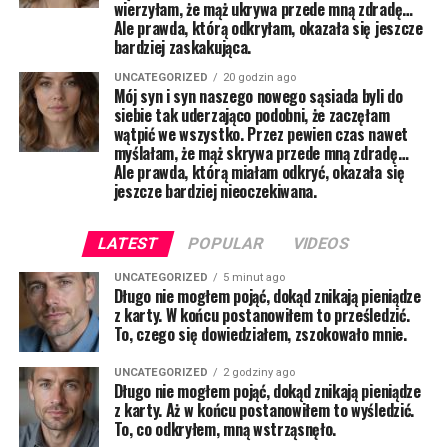
wierzyłam, że mąż ukrywa przede mną zdradę…
Ale prawda, którą odkryłam, okazała się jeszcze
bardziej zaskakująca.
UNCATEGORIZED
20 godzin ago
Mój syn i syn naszego nowego sąsiada byli do
siebie tak uderzająco podobni, że zaczęłam
wątpić we wszystko. Przez pewien czas nawet
myślałam, że mąż skrywa przede mną zdradę…
Ale prawda, którą miałam odkryć, okazała się
jeszcze bardziej nieoczekiwana.
LATEST
POPULAR
VIDEOS
UNCATEGORIZED
5 minut ago
Długo nie mogłem pojąć, dokąd znikają pieniądze
z karty. W końcu postanowiłem to prześledzić.
To, czego się dowiedziałem, zszokowało mnie.
UNCATEGORIZED
2 godziny ago
Długo nie mogłem pojąć, dokąd znikają pieniądze
z karty. Aż w końcu postanowiłem to wyśledzić.
To, co odkryłem, mną wstrząsnęło.