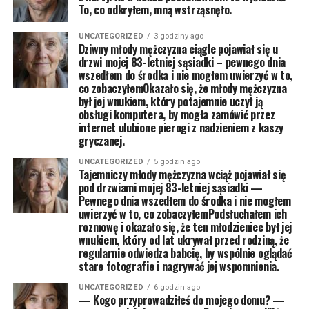
To, co odkryłem, mną wstrząsnęło.
UNCATEGORIZED
3 godziny ago
Dziwny młody mężczyzna ciągle pojawiał się u
drzwi mojej 83-letniej sąsiadki – pewnego dnia
wszedłem do środka i nie mogłem uwierzyć w to,
co zobaczyłemOkazało się, że młody mężczyzna
był jej wnukiem, który potajemnie uczył ją
obsługi komputera, by mogła zamówić przez
internet ulubione pierogi z nadzieniem z kaszy
gryczanej.
UNCATEGORIZED
5 godzin ago
Tajemniczy młody mężczyzna wciąż pojawiał się
pod drzwiami mojej 83-letniej sąsiadki —
Pewnego dnia wszedłem do środka i nie mogłem
uwierzyć w to, co zobaczyłemPodsłuchałem ich
rozmowę i okazało się, że ten młodzieniec był jej
wnukiem, który od lat ukrywał przed rodziną, że
regularnie odwiedza babcię, by wspólnie oglądać
stare fotografie i nagrywać jej wspomnienia.
UNCATEGORIZED
6 godzin ago
— Kogo przyprowadziłeś do mojego domu? —