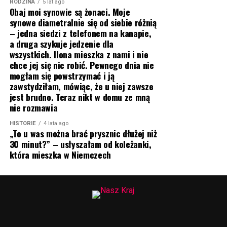
RODZINA
5 lat ago
Obaj moi synowie są żonaci. Moje
synowe diametralnie się od siebie różnią
– jedna siedzi z telefonem na kanapie,
a druga szykuje jedzenie dla
wszystkich. Ilona mieszka z nami i nie
chce jej się nic robić. Pewnego dnia nie
mogłam się powstrzymać i ją
zawstydziłam, mówiąc, że u niej zawsze
jest brudno. Teraz nikt w domu ze mną
nie rozmawia
HISTORIE
4 lata ago
„To u was można brać prysznic dłużej niż
30 minut?” – usłyszałam od koleżanki,
która mieszka w Niemczech