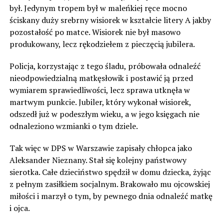
był. Jedynym tropem był w maleńkiej ręce mocno
ściskany duży srebrny wisiorek w kształcie litery A jakby
pozostałość po matce. Wisiorek nie był masowo
produkowany, lecz rękodziełem z pieczęcią jubilera.
Policja, korzystając z tego śladu, próbowała odnaleźć
nieodpowiedzialną matkęsłowik i postawić ją przed
wymiarem sprawiedliwości, lecz sprawa utknęła w
martwym punkcie. Jubiler, który wykonał wisiorek,
odszedł już w podeszłym wieku, a w jego księgach nie
odnaleziono wzmianki o tym dziele.
Tak więc w DPS w Warszawie zapisały chłopca jako
Aleksander Nieznany. Stał się kolejny państwowy
sierotka. Całe dzieciństwo spędził w domu dziecka, żyjąc
z pełnym zasiłkiem socjalnym. Brakowało mu ojcowskiej
miłości i marzył o tym, by pewnego dnia odnaleźć matkę
i ojca.