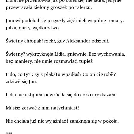
Lidia nie przemówiła już po obiedzie, nie jadła, jedynie
przewracała zielony groszek po talerzu.
Janowi podobał się przyszły zięć mieli wspólne tematy:
piłka, narty, wędkarstwo.
Świetny chłopak! rzekł, gdy Aleksander odszedł.
Świetny? wykrzyknęła Lidia, gniewnie. Bez wychowania,
bez maniery, nie umie rozmawiać, tupież
Lido, co ty? Czy z plakatu wpadłaś? Co on ci zrobił?
zdziwił się Jan.
Lidia nie ustąpiła. odwróciła się do córki i rozkazała:
Musisz zerwać z nim natychmiast!
Nie chciała już nic wyjaśniać i zamknęła się w pokoju.