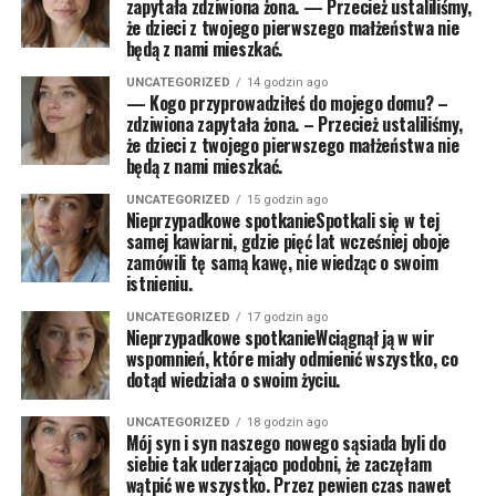
zapytała zdziwiona żona. — Przecież ustaliliśmy,
że dzieci z twojego pierwszego małżeństwa nie
będą z nami mieszkać.
UNCATEGORIZED
14 godzin ago
— Kogo przyprowadziłeś do mojego domu? –
zdziwiona zapytała żona. – Przecież ustaliliśmy,
że dzieci z twojego pierwszego małżeństwa nie
będą z nami mieszkać.
UNCATEGORIZED
15 godzin ago
Nieprzypadkowe spotkanieSpotkali się w tej
samej kawiarni, gdzie pięć lat wcześniej oboje
zamówili tę samą kawę, nie wiedząc o swoim
istnieniu.
UNCATEGORIZED
17 godzin ago
Nieprzypadkowe spotkanieWciągnął ją w wir
wspomnień, które miały odmienić wszystko, co
dotąd wiedziała o swoim życiu.
UNCATEGORIZED
18 godzin ago
Mój syn i syn naszego nowego sąsiada byli do
siebie tak uderzająco podobni, że zaczęłam
wątpić we wszystko. Przez pewien czas nawet