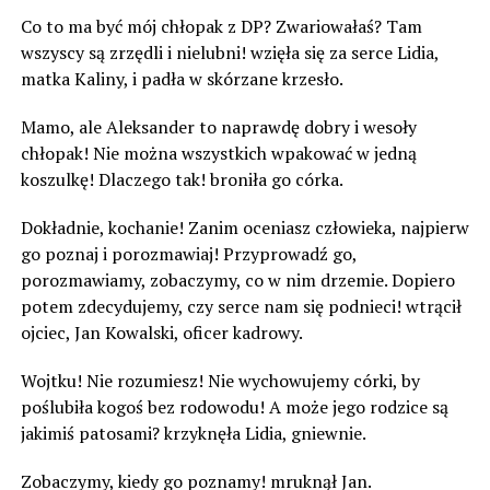
Co to ma być mój chłopak z DP? Zwariowałaś? Tam
wszyscy są zrzędli i nielubni! wzięła się za serce Lidia,
matka Kaliny, i padła w skórzane krzesło.
Mamo, ale Aleksander to naprawdę dobry i wesoły
chłopak! Nie można wszystkich wpakować w jedną
koszulkę! Dlaczego tak! broniła go córka.
Dokładnie, kochanie! Zanim oceniasz człowieka, najpierw
go poznaj i porozmawiaj! Przyprowadź go,
porozmawiamy, zobaczymy, co w nim drzemie. Dopiero
potem zdecydujemy, czy serce nam się podnieci! wtrącił
ojciec, Jan Kowalski, oficer kadrowy.
Wojtku! Nie rozumiesz! Nie wychowujemy córki, by
poślubiła kogoś bez rodowodu! A może jego rodzice są
jakimiś patosami? krzyknęła Lidia, gniewnie.
Zobaczymy, kiedy go poznamy! mruknął Jan.