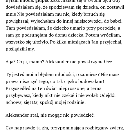
Byłam młoda, głupia. Zakochałam się w twoim ojcu Gdy
dowiedziałem się, że spodziewam się dziecka, on zostawił
mnie Nie powiedziałam mu nic, kiedy brzuch się
powiększał, wyjechałam do innej miejscowości, do babci.
Tam powiedziałam, że dziecko umarło przy porodzie, a
sam go podsunęłam do domu dziecka. Potem wróciłam,
wszystko się ułożyło. Po kilku miesiącach Jan przyjechał,
poślądziliśmy.
A ja? Co ja, mamo? Aleksander nie powstrzymał łez.
Ty jesteś moim błędem młodości, rozumiesz? Nie masz
prawa niszczyć tego, co tak ciężko budowałam!
Przyszedłeś na ten świat nieproszone, a teraz
przybywasz, kiedy nikt nie czekał i nie wołał! Odejdź!
Schowaj się! Daj spokój mojej rodzinie!
Aleksander stał, nie mogąc nic powiedzieć.
Czy naprawdę ta zła, przypominająca rozbiegany zwierz,