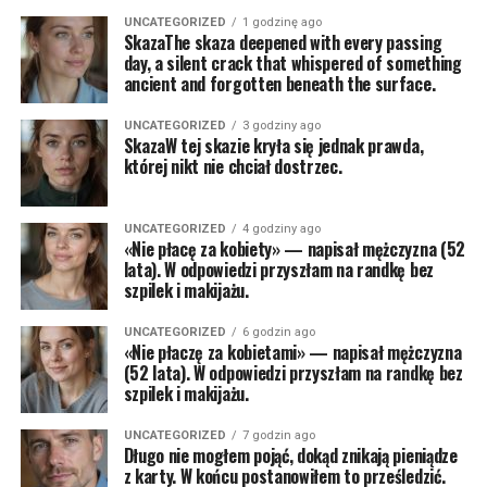
UNCATEGORIZED
1 godzinę ago
SkazaThe skaza deepened with every passing
day, a silent crack that whispered of something
ancient and forgotten beneath the surface.
UNCATEGORIZED
3 godziny ago
SkazaW tej skazie kryła się jednak prawda,
której nikt nie chciał dostrzec.
UNCATEGORIZED
4 godziny ago
«Nie płacę za kobiety» — napisał mężczyzna (52
lata). W odpowiedzi przyszłam na randkę bez
szpilek i makijażu.
UNCATEGORIZED
6 godzin ago
«Nie płaczę za kobietami» — napisał mężczyzna
(52 lata). W odpowiedzi przyszłam na randkę bez
szpilek i makijażu.
UNCATEGORIZED
7 godzin ago
Długo nie mogłem pojąć, dokąd znikają pieniądze
z karty. W końcu postanowiłem to prześledzić.