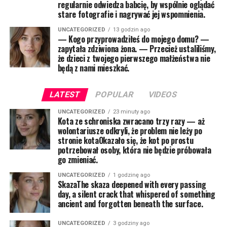
regularnie odwiedza babcię, by wspólnie oglądać
stare fotografie i nagrywać jej wspomnienia.
UNCATEGORIZED
13 godzin ago
— Kogo przyprowadziłeś do mojego domu? —
zapytała zdziwiona żona. — Przecież ustaliliśmy,
że dzieci z twojego pierwszego małżeństwa nie
będą z nami mieszkać.
LATEST
POPULAR
VIDEOS
UNCATEGORIZED
23 minuty ago
Kota ze schroniska zwracano trzy razy — aż
wolontariusze odkryli, że problem nie leży po
stronie kotaOkazało się, że kot po prostu
potrzebował osoby, która nie będzie próbowała
go zmieniać.
UNCATEGORIZED
1 godzinę ago
SkazaThe skaza deepened with every passing
day, a silent crack that whispered of something
ancient and forgotten beneath the surface.
UNCATEGORIZED
3 godziny ago