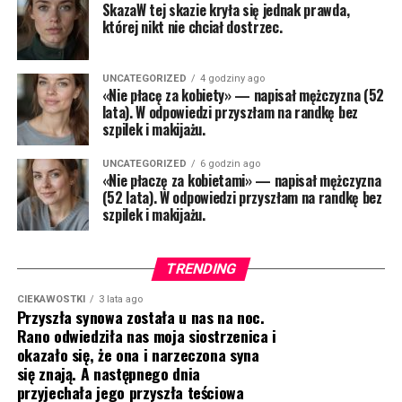
SkazaW tej skazie kryła się jednak prawda,
której nikt nie chciał dostrzec.
UNCATEGORIZED
4 godziny ago
«Nie płacę za kobiety» — napisał mężczyzna (52
lata). W odpowiedzi przyszłam na randkę bez
szpilek i makijażu.
UNCATEGORIZED
6 godzin ago
«Nie płaczę za kobietami» — napisał mężczyzna
(52 lata). W odpowiedzi przyszłam na randkę bez
szpilek i makijażu.
TRENDING
CIEKAWOSTKI
3 lata ago
Przyszła synowa została u nas na noc.
Rano odwiedziła nas moja siostrzenica i
okazało się, że ona i narzeczona syna
się znają. A następnego dnia
przyjechała jego przyszła teściowa