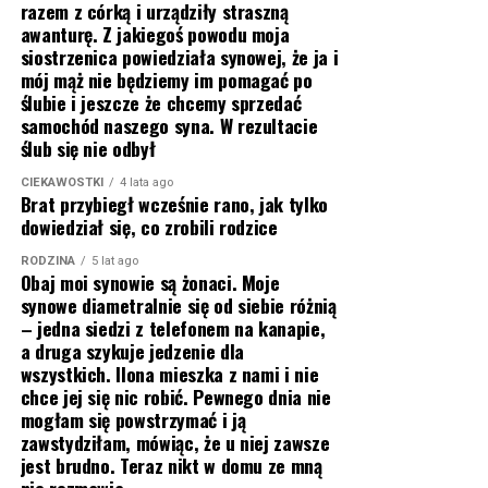
razem z córką i urządziły straszną
awanturę. Z jakiegoś powodu moja
siostrzenica powiedziała synowej, że ja i
mój mąż nie będziemy im pomagać po
ślubie i jeszcze że chcemy sprzedać
samochód naszego syna. W rezultacie
ślub się nie odbył
CIEKAWOSTKI
4 lata ago
Brat przybiegł wcześnie rano, jak tylko
dowiedział się, co zrobili rodzice
RODZINA
5 lat ago
Obaj moi synowie są żonaci. Moje
synowe diametralnie się od siebie różnią
– jedna siedzi z telefonem na kanapie,
a druga szykuje jedzenie dla
wszystkich. Ilona mieszka z nami i nie
chce jej się nic robić. Pewnego dnia nie
mogłam się powstrzymać i ją
zawstydziłam, mówiąc, że u niej zawsze
jest brudno. Teraz nikt w domu ze mną