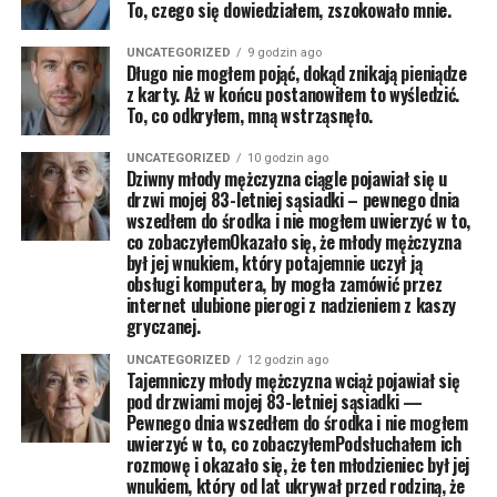
To, czego się dowiedziałem, zszokowało mnie.
UNCATEGORIZED
9 godzin ago
Długo nie mogłem pojąć, dokąd znikają pieniądze
z karty. Aż w końcu postanowiłem to wyśledzić.
To, co odkryłem, mną wstrząsnęło.
UNCATEGORIZED
10 godzin ago
Dziwny młody mężczyzna ciągle pojawiał się u
drzwi mojej 83-letniej sąsiadki – pewnego dnia
wszedłem do środka i nie mogłem uwierzyć w to,
co zobaczyłemOkazało się, że młody mężczyzna
był jej wnukiem, który potajemnie uczył ją
obsługi komputera, by mogła zamówić przez
internet ulubione pierogi z nadzieniem z kaszy
gryczanej.
UNCATEGORIZED
12 godzin ago
Tajemniczy młody mężczyzna wciąż pojawiał się
pod drzwiami mojej 83-letniej sąsiadki —
Pewnego dnia wszedłem do środka i nie mogłem
uwierzyć w to, co zobaczyłemPodsłuchałem ich
rozmowę i okazało się, że ten młodzieniec był jej
wnukiem, który od lat ukrywał przed rodziną, że