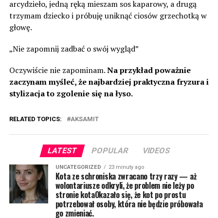
arcydzieło, jedną ręką mieszam sos kaparowy, a drugą
trzymam dziecko i próbuję uniknąć ciosów grzechotką w
głowę.
„Nie zapomnij zadbać o swój wygląd”
Oczywiście nie zapominam.
Na przykład poważnie
zaczynam myśleć, że najbardziej praktyczna fryzura i
stylizacja to zgolenie się na łyso.
RELATED TOPICS:
AKSAMIT
LATEST
POPULAR
VIDEOS
UNCATEGORIZED
23 minuty ago
Kota ze schroniska zwracano trzy razy — aż
wolontariusze odkryli, że problem nie leży po
stronie kotaOkazało się, że kot po prostu
potrzebował osoby, która nie będzie próbowała
go zmieniać.