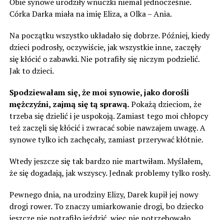
Obie synowe urodziły wnuczki niemal jednocześnie.
Córka Darka miała na imię Eliza, a Olka – Ania.
Na początku wszystko układało się dobrze. Później, kiedy
dzieci podrosły, oczywiście, jak wszystkie inne, zaczęły
się kłócić o zabawki. Nie potrafiły się niczym podzielić.
Jak to dzieci.
Spodziewałam się, że moi synowie, jako dorośli
mężczyźni, zajmą się tą sprawą.
Pokażą dzieciom, że
trzeba się dzielić i je uspokoją. Zamiast tego moi chłopcy
też zaczęli się kłócić i zwracać sobie nawzajem uwagę. A
synowe tylko ich zachęcały, zamiast przerywać kłótnie.
Wtedy jeszcze się tak bardzo nie martwiłam. Myślałem,
że się dogadają, jak wszyscy. Jednak problemy tylko rosły.
Pewnego dnia, na urodziny Elizy, Darek kupił jej nowy
drogi rower. To znaczy umiarkowanie drogi, bo dziecko
jeszcze nie potrafiło jeździć, więc nie potrzebowało