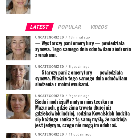
LATEST
POPULAR
VIDEOS
UNCATEGORIZED
18 minut ago
— Wystarczy pani emerytury — powiedziała
synowa. Tego samego dnia odmówiłam siedzenia
z wnukami.
UNCATEGORIZED
8 godzin ago
— Starczy pani z emerytury — powiedziała
synowa. Właśnie tego samego dnia odmówiłam
siedzenia z moimi wnukami.
UNCATEGORIZED
9 godzin ago
Bieda i nadziejaW małym miasteczku na
Mazurach, gdzie zima trwała dłużej niż
gdziekolwiek indziej, rodzina Kowalskich budziła
się każdego ranka z tą samą myślą, że nadzieja
jest jedynym, czego nie mogą im odebrać.
UNCATEGORIZED
11 godzin ago