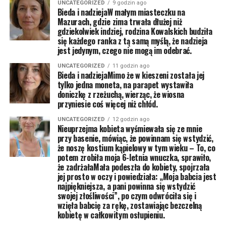
UNCATEGORIZED
9 godzin ago
Bieda i nadziejaW małym miasteczku na
Mazurach, gdzie zima trwała dłużej niż
gdziekolwiek indziej, rodzina Kowalskich budziła
się każdego ranka z tą samą myślą, że nadzieja
jest jedynym, czego nie mogą im odebrać.
UNCATEGORIZED
11 godzin ago
Bieda i nadziejaMimo że w kieszeni została jej
tylko jedna moneta, na parapet wystawiła
doniczkę z rzeżuchą, wierząc, że wiosna
przyniesie coś więcej niż chłód.
UNCATEGORIZED
12 godzin ago
Nieuprzejma kobieta wyśmiewała się ze mnie
przy basenie, mówiąc, że powinnam się wstydzić,
że noszę kostium kąpielowy w tym wieku – To, co
potem zrobiła moja 6-letnia wnuczka, sprawiło,
że zadrżałaMała podeszła do kobiety, spojrzała
jej prosto w oczy i powiedziała: „Moja babcia jest
najpiękniejsza, a pani powinna się wstydzić
swojej złośliwości”, po czym odwróciła się i
wzięła babcię za rękę, zostawiając bezczelną
kobietę w całkowitym osłupieniu.