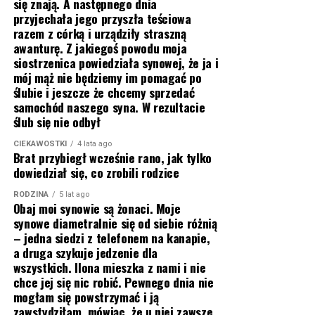
się znają. A następnego dnia
przyjechała jego przyszła teściowa
razem z córką i urządziły straszną
awanturę. Z jakiegoś powodu moja
siostrzenica powiedziała synowej, że ja i
mój mąż nie będziemy im pomagać po
ślubie i jeszcze że chcemy sprzedać
samochód naszego syna. W rezultacie
ślub się nie odbył
CIEKAWOSTKI
4 lata ago
Brat przybiegł wcześnie rano, jak tylko
dowiedział się, co zrobili rodzice
RODZINA
5 lat ago
Obaj moi synowie są żonaci. Moje
synowe diametralnie się od siebie różnią
– jedna siedzi z telefonem na kanapie,
a druga szykuje jedzenie dla
wszystkich. Ilona mieszka z nami i nie
chce jej się nic robić. Pewnego dnia nie
mogłam się powstrzymać i ją
zawstydziłam, mówiąc, że u niej zawsze