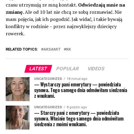
czasu utrzymują ze mną kontakt.
Odwiedzają mnie na
zmianę.
Ale od 10 lat nie chcą ze sobą rozmawiać. Nie
mam pojęcia, jak ich pogodzić. Jak widać, i takie bywają
konflikty w rodzinie – przez najzwyklejszy dziecięcy
rowerek.
RELATED TOPICS:
AKSAMIT
KK
LATEST
POPULAR
VIDEOS
UNCATEGORIZED
18 minut ago
— Wystarczy pani emerytury — powiedziała
synowa. Tego samego dnia odmówiłam siedzenia
z wnukami.
UNCATEGORIZED
8 godzin ago
— Starczy pani z emerytury — powiedziała
synowa. Właśnie tego samego dnia odmówiłam
siedzenia z moimi wnukami.