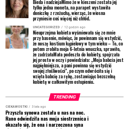
Bieda i nadziejaMimo że w kieszeni została jej
tylko jedna moneta, na parapet wystawiła
doniczkę z rzeżuchą, wierząc, że wiosna
przyniesie coś więcej niż chłód.
UNCATEGORIZED
12 godzin ago
Nieuprzejma kobieta wyśmiewała się ze mnie
przy basenie, mówiąc, że powinnam się wstydzić,
że noszę kostium kąpielowy w tym wieku – To, co
potem zrobiła moja 6-letnia wnuczka, sprawiło,
że zadrżałaMała podeszła do kobiety, spojrzała
jej prosto w oczy i powiedziała: „Moja babcia jest
najpiękniejsza, a pani powinna się wstydzić
swojej złośliwości”, po czym odwróciła się i
wzięła babcię za rękę, zostawiając bezczelną
kobietę w całkowitym osłupieniu.
TRENDING
CIEKAWOSTKI
3 lata ago
Przyszła synowa została u nas na noc.
Rano odwiedziła nas moja siostrzenica i
okazało się, że ona i narzeczona syna