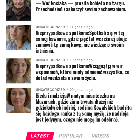
— Weź kociaka — prosiła kobieta na targu.
Przechodzień zaskoczył swoim zachowaniem.
UNCATEGORIZED
11 godzin ago
Nieprzypadkowe spotkanieSpotkali się w tej
samej kawiarni, gdzie pięć lat wcześniej oboje
zamówili tę samą kawę, nie wiedząc o swoim
istnieniu.
UNCATEGORIZED
19 godzin ago
Nieprzypadkowe spotkanieWciągnął ją w wir
wspomnień, które miały odmienić wszystko, co
dotąd wiedziała o swoim życiu.
UNCATEGORIZED
20 godzin ago
Bieda i nadziejaW małym miasteczku na
Mazurach, gdzie zima trwała dłużej niż
gdziekolwiek indziej, rodzina Kowalskich budziła
się każdego ranka z tą samą myślą, że nadzieja
jest jedynym, czego nie mogą im odebrać.
LATEST
POPULAR
VIDEOS