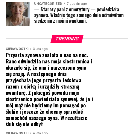
UNCATEGORIZED
7 godzin ago
— Starczy pani z emerytury — powiedziała
synowa. Właśnie tego samego dnia odmówiłam
siedzenia z moimi wnukami.
TRENDING
CIEKAWOSTKI
3 lata ago
Przyszła synowa została u nas na noc.
Rano odwiedziła nas moja siostrzenica i
okazało się, że ona i narzeczona syna
się znają. A następnego dnia
przyjechała jego przyszła teściowa
razem z córką i urządziły straszną
awanturę. Z jakiegoś powodu moja
siostrzenica powiedziała synowej, że ja i
mój mąż nie będziemy im pomagać po
ślubie i jeszcze że chcemy sprzedać
samochód naszego syna. W rezultacie
ślub się nie odbył
CIEKAWOSTKI
4 lata ago