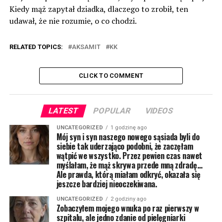
Kiedy mąż zapytał dziadka, dlaczego to zrobił, ten
udawał, że nie rozumie, o co chodzi.
RELATED TOPICS:
AKSAMIT
KK
CLICK TO COMMENT
LATEST
POPULAR
VIDEOS
UNCATEGORIZED
1 godzinę ago
Mój syn i syn naszego nowego sąsiada byli do
siebie tak uderzająco podobni, że zaczęłam
wątpić we wszystko. Przez pewien czas nawet
myślałam, że mąż skrywa przede mną zdradę…
Ale prawda, którą miałam odkryć, okazała się
jeszcze bardziej nieoczekiwana.
UNCATEGORIZED
2 godziny ago
Zobaczyłem mojego wnuka po raz pierwszy w
szpitalu, ale jedno zdanie od pielęgniarki