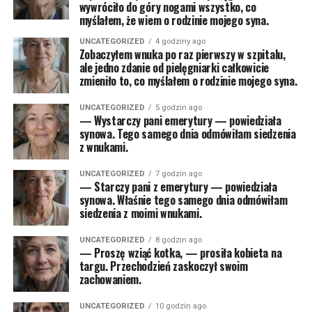
wywróciło do góry nogami wszystko, co
myślałem, że wiem o rodzinie mojego syna.
UNCATEGORIZED
4 godziny ago
Zobaczyłem wnuka po raz pierwszy w szpitalu,
ale jedno zdanie od pielęgniarki całkowicie
zmieniło to, co myślałem o rodzinie mojego syna.
UNCATEGORIZED
5 godzin ago
— Wystarczy pani emerytury — powiedziała
synowa. Tego samego dnia odmówiłam siedzenia
z wnukami.
UNCATEGORIZED
7 godzin ago
— Starczy pani z emerytury — powiedziała
synowa. Właśnie tego samego dnia odmówiłam
siedzenia z moimi wnukami.
UNCATEGORIZED
8 godzin ago
— Proszę wziąć kotka, — prosiła kobieta na
targu. Przechodzień zaskoczył swoim
zachowaniem.
UNCATEGORIZED
10 godzin ago