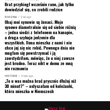
Brat przybiegł wcześnie rano, jak tylko
dowiedział się, co zrobili rodzice
RODZINA
5 lat ago
Obaj moi synowie są żonaci. Moje
synowe diametralnie się od siebie różnią
– jedna siedzi z telefonem na kanapie,
a druga szykuje jedzenie dla
wszystkich. Ilona mieszka z nami i nie
chce jej się nic robić. Pewnego dnia nie
mogłam się powstrzymać i ją
zawstydziłam, mówiąc, że u niej zawsze
jest brudno. Teraz nikt w domu ze mną
nie rozmawia
HISTORIE
4 lata ago
„To u was można brać prysznic dłużej niż
30 minut?” – usłyszałam od koleżanki,
która mieszka w Niemczech