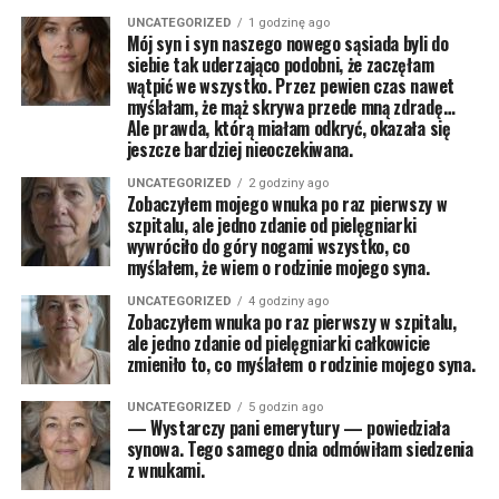
UNCATEGORIZED
1 godzinę ago
Mój syn i syn naszego nowego sąsiada byli do
siebie tak uderzająco podobni, że zaczęłam
wątpić we wszystko. Przez pewien czas nawet
myślałam, że mąż skrywa przede mną zdradę…
Ale prawda, którą miałam odkryć, okazała się
jeszcze bardziej nieoczekiwana.
UNCATEGORIZED
2 godziny ago
Zobaczyłem mojego wnuka po raz pierwszy w
szpitalu, ale jedno zdanie od pielęgniarki
wywróciło do góry nogami wszystko, co
myślałem, że wiem o rodzinie mojego syna.
UNCATEGORIZED
4 godziny ago
Zobaczyłem wnuka po raz pierwszy w szpitalu,
ale jedno zdanie od pielęgniarki całkowicie
zmieniło to, co myślałem o rodzinie mojego syna.
UNCATEGORIZED
5 godzin ago
— Wystarczy pani emerytury — powiedziała
synowa. Tego samego dnia odmówiłam siedzenia
z wnukami.