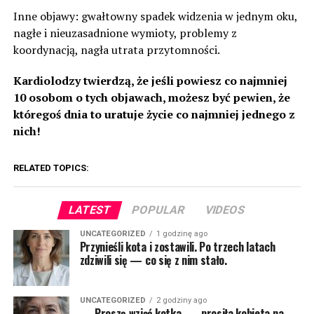
Inne objawy: gwałtowny spadek widzenia w jednym oku,
nagłe i nieuzasadnione wymioty, problemy z
koordynacją, nagła utrata przytomności.
Kardiolodzy twierdzą, że jeśli powiesz co najmniej
10 osobom o tych objawach, możesz być pewien, że
któregoś dnia to uratuje życie co najmniej jednego z
nich!
RELATED TOPICS:
LATEST
POPULAR
VIDEOS
UNCATEGORIZED
1 godzinę ago
Przynieśli kota i zostawili. Po trzech latach
zdziwili się — co się z nim stało.
UNCATEGORIZED
2 godziny ago
— Proszę wziąć kotka, — prosiła kobieta na