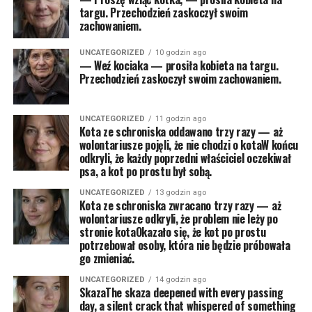
targu. Przechodzień zaskoczył swoim
zachowaniem.
UNCATEGORIZED
10 godzin ago
— Weź kociaka — prosiła kobieta na targu.
Przechodzień zaskoczył swoim zachowaniem.
UNCATEGORIZED
11 godzin ago
Kota ze schroniska oddawano trzy razy — aż
wolontariusze pojęli, że nie chodzi o kotaW końcu
odkryli, że każdy poprzedni właściciel oczekiwał
psa, a kot po prostu był sobą.
UNCATEGORIZED
13 godzin ago
Kota ze schroniska zwracano trzy razy — aż
wolontariusze odkryli, że problem nie leży po
stronie kotaOkazało się, że kot po prostu
potrzebował osoby, która nie będzie próbowała
go zmieniać.
UNCATEGORIZED
14 godzin ago
SkazaThe skaza deepened with every passing
day, a silent crack that whispered of something