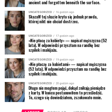
ancient and forgotten beneath the surface.
UNCATEGORIZED
16 godzin ago
SkazaW tej skazie kryła się jednak prawda,
której nikt nie chciał dostrzec.
UNCATEGORIZED
17 godzin ago
«Nie płacę za kobiety» — napisał mężczyzna (52
lata). W odpowiedzi przyszłam na randkę bez
szpilek i makijażu.
UNCATEGORIZED
19 godzin ago
«Nie płaczę za kobietami» — napisał mężczyzna
(52 lata). W odpowiedzi przyszłam na randkę bez
szpilek i makijażu.
UNCATEGORIZED
20 godzin ago
Długo nie mogłem pojąć, dokąd znikają pieniądze
z karty. W końcu postanowiłem to prześledzić.
To, czego się dowiedziałem, zszokowało mnie.