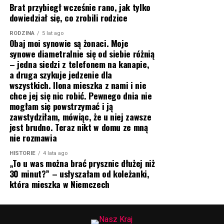
Brat przybiegł wcześnie rano, jak tylko
dowiedział się, co zrobili rodzice
RODZINA
5 lat ago
Obaj moi synowie są żonaci. Moje
synowe diametralnie się od siebie różnią
– jedna siedzi z telefonem na kanapie,
a druga szykuje jedzenie dla
wszystkich. Ilona mieszka z nami i nie
chce jej się nic robić. Pewnego dnia nie
mogłam się powstrzymać i ją
zawstydziłam, mówiąc, że u niej zawsze
jest brudno. Teraz nikt w domu ze mną
nie rozmawia
HISTORIE
4 lata ago
„To u was można brać prysznic dłużej niż
30 minut?” – usłyszałam od koleżanki,
która mieszka w Niemczech