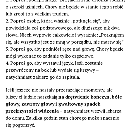
o szeroki uśmiech. Chory nie będzie w stanie tego zrobić
lub zrobi to z wielkim trudem.
2. Poproś osobę, która właśnie „potknęła się”, aby
powiedziała coś podstawowego, ale dłuższego niż dwa
słowa. Niech wypowie całkowicie i wyraźnie: „Potknąłem
się, ale wszystko jest ze mną w porządku, nie martw się”.
3. Poproś go, aby podniósł ręce nad głowę. Chory będzie
mógł wykonać to zadanie tylko częściowo.
4. Poproś go, aby wystawił język. Jeśli zostanie
przewrócony na bok lub wydaje się krzywy –
natychmiast zabierz go do szpitala.
Jeśli jeszcze nie nastały przerażające momenty, ale
bliscy ci ludzie narzekają
na drętwienie kończyn, bóle
głowy, zawroty głowy i gwałtowny spadek
przejrzystości widzenia
– natychmiast wezwij lekarza
do domu. Za kilka godzin stan chorego może znacznie
się pogorszyć.