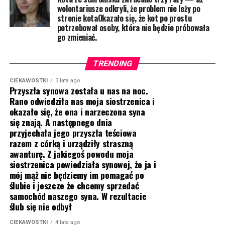
wolontariusze odkryli, że problem nie leży po
stronie kotaOkazało się, że kot po prostu
potrzebował osoby, która nie będzie próbowała
go zmieniać.
TRENDING
CIEKAWOSTKI
3 lata ago
Przyszła synowa została u nas na noc.
Rano odwiedziła nas moja siostrzenica i
okazało się, że ona i narzeczona syna
się znają. A następnego dnia
przyjechała jego przyszła teściowa
razem z córką i urządziły straszną
awanturę. Z jakiegoś powodu moja
siostrzenica powiedziała synowej, że ja i
mój mąż nie będziemy im pomagać po
ślubie i jeszcze że chcemy sprzedać
samochód naszego syna. W rezultacie
ślub się nie odbył
CIEKAWOSTKI
4 lata ago