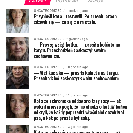
LATEST
POPULAR
VIDEOS
UNCATEGORIZED
1 godzinę ago
Przynieśli kota i zostawili. Po trzech latach
zdziwili się — co się z nim stało.
UNCATEGORIZED
2 godziny ago
— Proszę wziąć kotka, — prosiła kobieta na
targu. Przechodzień zaskoczył swoim
zachowaniem.
UNCATEGORIZED
10 godzin ago
— Weź kociaka — prosiła kobieta na targu.
Przechodzień zaskoczył swoim zachowaniem.
UNCATEGORIZED
11 godzin ago
Kota ze schroniska oddawano trzy razy — aż
wolontariusze pojęli, że nie chodzi o kotaW końcu
odkryli, że każdy poprzedni właściciel oczekiwał
psa, a kot po prostu był sobą.
UNCATEGORIZED
13 godzin ago
Kota ze schroniska zwracano trzy razy — aż