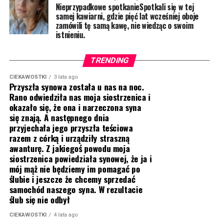
Nieprzypadkowe spotkanieSpotkali się w tej
samej kawiarni, gdzie pięć lat wcześniej oboje
zamówili tę samą kawę, nie wiedząc o swoim
istnieniu.
TRENDING
CIEKAWOSTKI
3 lata ago
Przyszła synowa została u nas na noc.
Rano odwiedziła nas moja siostrzenica i
okazało się, że ona i narzeczona syna
się znają. A następnego dnia
przyjechała jego przyszła teściowa
razem z córką i urządziły straszną
awanturę. Z jakiegoś powodu moja
siostrzenica powiedziała synowej, że ja i
mój mąż nie będziemy im pomagać po
ślubie i jeszcze że chcemy sprzedać
samochód naszego syna. W rezultacie
ślub się nie odbył
CIEKAWOSTKI
4 lata ago