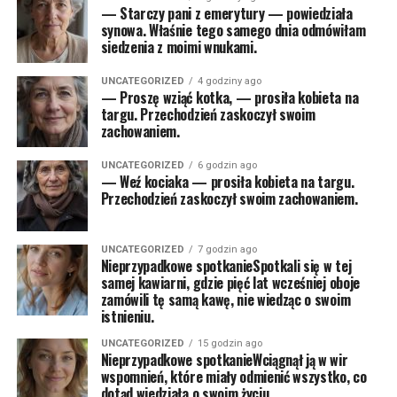
— Starczy pani z emerytury — powiedziała
synowa. Właśnie tego samego dnia odmówiłam
siedzenia z moimi wnukami.
UNCATEGORIZED
4 godziny ago
— Proszę wziąć kotka, — prosiła kobieta na
targu. Przechodzień zaskoczył swoim
zachowaniem.
UNCATEGORIZED
6 godzin ago
— Weź kociaka — prosiła kobieta na targu.
Przechodzień zaskoczył swoim zachowaniem.
UNCATEGORIZED
7 godzin ago
Nieprzypadkowe spotkanieSpotkali się w tej
samej kawiarni, gdzie pięć lat wcześniej oboje
zamówili tę samą kawę, nie wiedząc o swoim
istnieniu.
UNCATEGORIZED
15 godzin ago
Nieprzypadkowe spotkanieWciągnął ją w wir
wspomnień, które miały odmienić wszystko, co
dotąd wiedziała o swoim życiu.