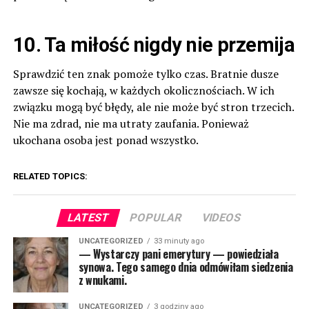
10. Ta miłość nigdy nie przemija
Sprawdzić ten znak pomoże tylko czas. Bratnie dusze
zawsze się kochają, w każdych okolicznościach. W ich
związku mogą być błędy, ale nie może być stron trzecich.
Nie ma zdrad, nie ma utraty zaufania. Ponieważ
ukochana osoba jest ponad wszystko.
RELATED TOPICS:
LATEST
POPULAR
VIDEOS
UNCATEGORIZED
33 minuty ago
— Wystarczy pani emerytury — powiedziała
synowa. Tego samego dnia odmówiłam siedzenia
z wnukami.
UNCATEGORIZED
3 godziny ago