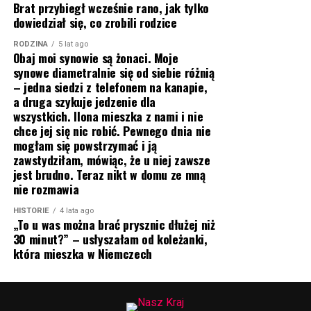
Brat przybiegł wcześnie rano, jak tylko
dowiedział się, co zrobili rodzice
RODZINA
5 lat ago
Obaj moi synowie są żonaci. Moje
synowe diametralnie się od siebie różnią
– jedna siedzi z telefonem na kanapie,
a druga szykuje jedzenie dla
wszystkich. Ilona mieszka z nami i nie
chce jej się nic robić. Pewnego dnia nie
mogłam się powstrzymać i ją
zawstydziłam, mówiąc, że u niej zawsze
jest brudno. Teraz nikt w domu ze mną
nie rozmawia
HISTORIE
4 lata ago
„To u was można brać prysznic dłużej niż
30 minut?” – usłyszałam od koleżanki,
która mieszka w Niemczech