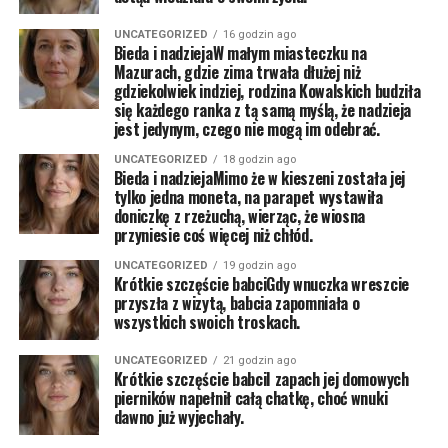
UNCATEGORIZED
16 godzin ago
Bieda i nadziejaW małym miasteczku na
Mazurach, gdzie zima trwała dłużej niż
gdziekolwiek indziej, rodzina Kowalskich budziła
się każdego ranka z tą samą myślą, że nadzieja
jest jedynym, czego nie mogą im odebrać.
UNCATEGORIZED
18 godzin ago
Bieda i nadziejaMimo że w kieszeni została jej
tylko jedna moneta, na parapet wystawiła
doniczkę z rzeżuchą, wierząc, że wiosna
przyniesie coś więcej niż chłód.
UNCATEGORIZED
19 godzin ago
Krótkie szczęście babciGdy wnuczka wreszcie
przyszła z wizytą, babcia zapomniała o
wszystkich swoich troskach.
UNCATEGORIZED
21 godzin ago
Krótkie szczęście babciI zapach jej domowych
pierników napełnił całą chatkę, choć wnuki
dawno już wyjechały.